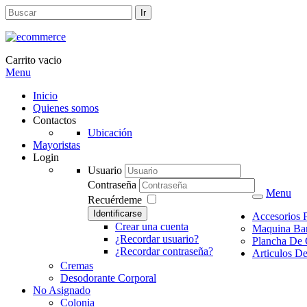
Carrito vacio
Menu
Inicio
Quienes somos
Contactos
Ubicación
Mayoristas
Login
Usuario
Contraseña
Menu
Recuérdeme
Identificarse
Accesorios 
Crear una cuenta
Maquina Ba
¿Recordar usuario?
Plancha De 
¿Recordar contraseña?
Articulos D
Cremas
Desodorante Corporal
No Asignado
Colonia