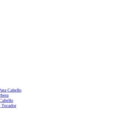
Para Cabello
rbera
Cabello
e Tocador