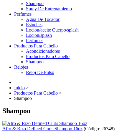
Shampoo
Spray De Entrenamiento
Perfumes
Agua De Tocador
Estuches
Locion/aceite Cuerpo/splash
Locion/splash
Perfumes
Productos Para Cabello
Acondicionadores
Productos Para Cabello
Shampoo
Relojes
Reloj De Pulso
Inicio
>
Productos Para Cabello
>
Shampoo
Shampoo
Afro & Rizo Defined Curls Shampoo 16oz
(Código:
26348
)