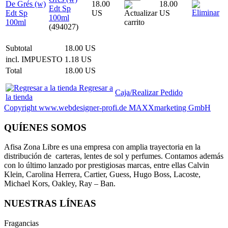
18.00
18.00
Edt Sp
US
US
100ml
(494027)
Subtotal
18.00 US
incl. IMPUESTO
1.18 US
Total
18.00 US
Regresar a
Caja/Realizar Pedido
la tienda
Copyright www.webdesigner-profi.de MAXXmarketing GmbH
QUÍENES SOMOS
Afisa Zona Libre es una empresa con amplia trayectoria en la
distribución de carteras, lentes de sol y perfumes. Contamos además
con lo último lanzado por prestigiosas marcas, entre ellas Calvin
Klein, Carolina Herrera, Cartier, Guess, Hugo Boss, Lacoste,
Michael Kors, Oakley, Ray – Ban.
NUESTRAS LÍNEAS
Fragancias