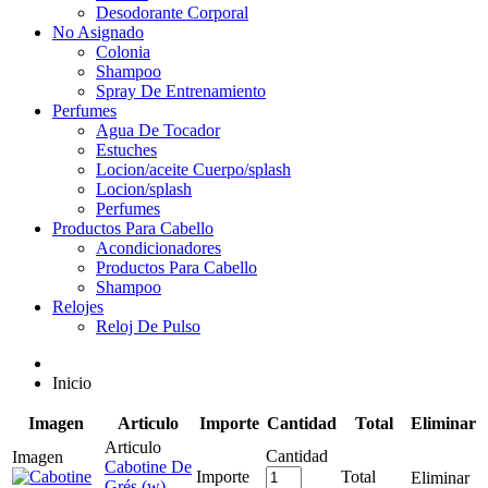
Desodorante Corporal
No Asignado
Colonia
Shampoo
Spray De Entrenamiento
Perfumes
Agua De Tocador
Estuches
Locion/aceite Cuerpo/splash
Locion/splash
Perfumes
Productos Para Cabello
Acondicionadores
Productos Para Cabello
Shampoo
Relojes
Reloj De Pulso
Inicio
Imagen
Articulo
Importe
Cantidad
Total
Eliminar
Cabotine De
Grés (w)