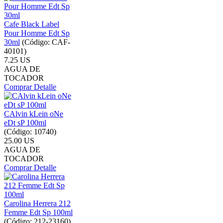
Cafe Black Label
Pour Homme Edt Sp
30ml
(Código:
CAF-
40101
)
7.25 US
AGUA DE
TOCADOR
Comprar
Detalle
CAlvin kLein oNe
eDt sP 100ml
(Código:
10740
)
25.00 US
AGUA DE
TOCADOR
Comprar
Detalle
Carolina Herrera 212
Femme Edt Sp 100ml
(Código:
212-23160
)