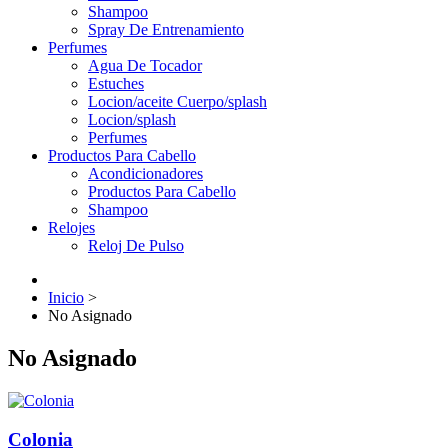
Shampoo
Spray De Entrenamiento
Perfumes
Agua De Tocador
Estuches
Locion/aceite Cuerpo/splash
Locion/splash
Perfumes
Productos Para Cabello
Acondicionadores
Productos Para Cabello
Shampoo
Relojes
Reloj De Pulso
Inicio
>
No Asignado
No Asignado
Colonia