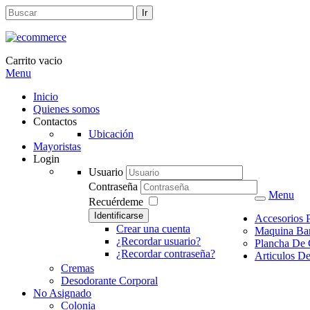
Carrito vacio
Menu
Inicio
Quienes somos
Contactos
Ubicación
Mayoristas
Login
Usuario
Contraseña
Menu
Recuérdeme
Identificarse
Accesorios 
Crear una cuenta
Maquina Ba
¿Recordar usuario?
Plancha De 
¿Recordar contraseña?
Articulos D
Cremas
Desodorante Corporal
No Asignado
Colonia