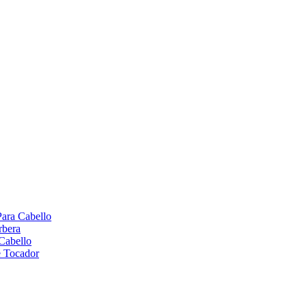
Para Cabello
rbera
Cabello
e Tocador