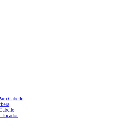
Para Cabello
rbera
Cabello
e Tocador