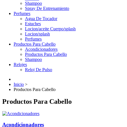
Shampoo
Spray De Entrenamiento
Perfumes
Agua De Tocador
Estuches
Locion/aceite Cuerpo/splash
Locion/splash
Perfumes
Productos Para Cabello
Acondicionadores
Productos Para Cabello
Shampoo
Relojes
Reloj De Pulso
Inicio
>
Productos Para Cabello
Productos Para Cabello
Acondicionadores