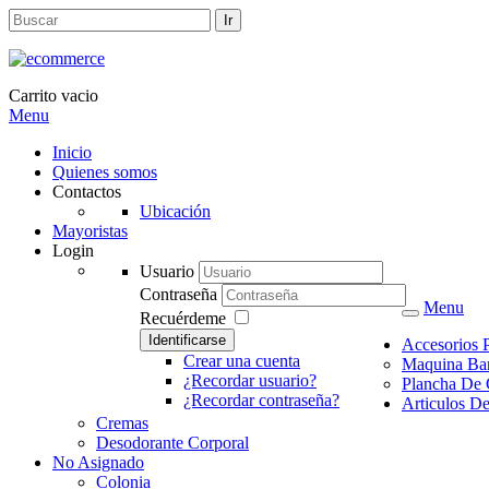
Carrito vacio
Menu
Inicio
Quienes somos
Contactos
Ubicación
Mayoristas
Login
Usuario
Contraseña
Menu
Recuérdeme
Identificarse
Accesorios 
Crear una cuenta
Maquina Ba
¿Recordar usuario?
Plancha De 
¿Recordar contraseña?
Articulos D
Cremas
Desodorante Corporal
No Asignado
Colonia