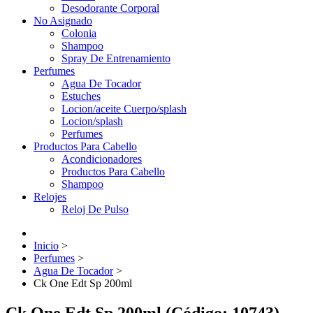
Desodorante Corporal
No Asignado
Colonia
Shampoo
Spray De Entrenamiento
Perfumes
Agua De Tocador
Estuches
Locion/aceite Cuerpo/splash
Locion/splash
Perfumes
Productos Para Cabello
Acondicionadores
Productos Para Cabello
Shampoo
Relojes
Reloj De Pulso
Inicio
>
Perfumes
>
Agua De Tocador
>
Ck One Edt Sp 200ml
Ck One Edt Sp 200ml
(Código:
10743
)