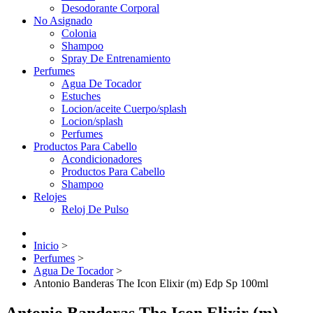
Desodorante Corporal
No Asignado
Colonia
Shampoo
Spray De Entrenamiento
Perfumes
Agua De Tocador
Estuches
Locion/aceite Cuerpo/splash
Locion/splash
Perfumes
Productos Para Cabello
Acondicionadores
Productos Para Cabello
Shampoo
Relojes
Reloj De Pulso
Inicio
>
Perfumes
>
Agua De Tocador
>
Antonio Banderas The Icon Elixir (m) Edp Sp 100ml
Antonio Banderas The Icon Elixir (m)